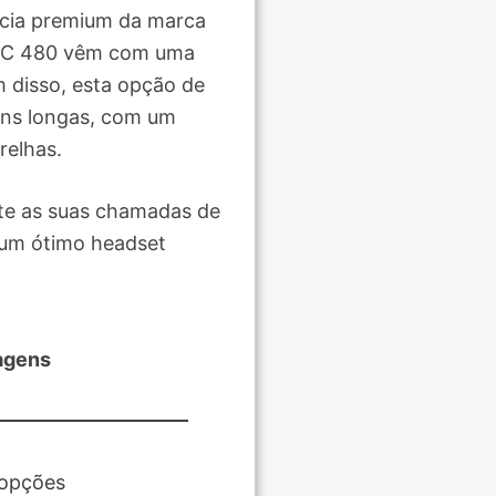
ência premium da marca
PXC 480 vêm com uma
 disso, esta opção de
ens longas, com um
relhas.
nte as suas chamadas de
o um ótimo headset
agens
 opções