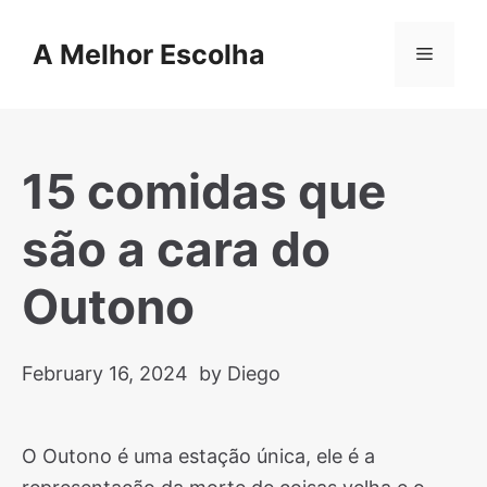
Skip
to
A Melhor Escolha
Menu
content
15 comidas que
são a cara do
Outono
February 16, 2024
by Diego
O Outono é uma estação única, ele é a