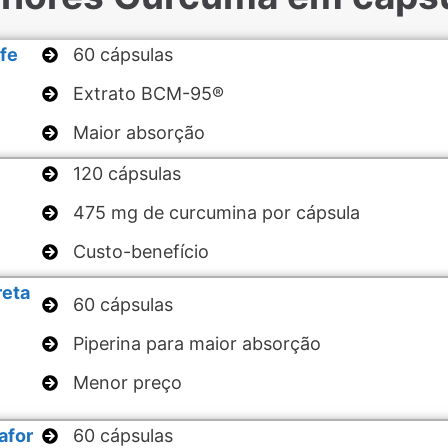
fe
60 cápsulas
Extrato BCM-95®
Maior absorção
120 cápsulas
475 mg de curcumina por cápsula
Custo-benefício
reta
60 cápsulas
Piperina para maior absorção
Menor preço
afor
60 cápsulas