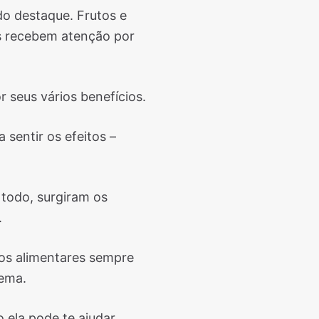
o destaque. Frutos e
s recebem atenção por
 seus vários benefícios.
sentir os efeitos –
 todo, surgiram os
.
os alimentares sempre
lema.
ela pode te ajudar.