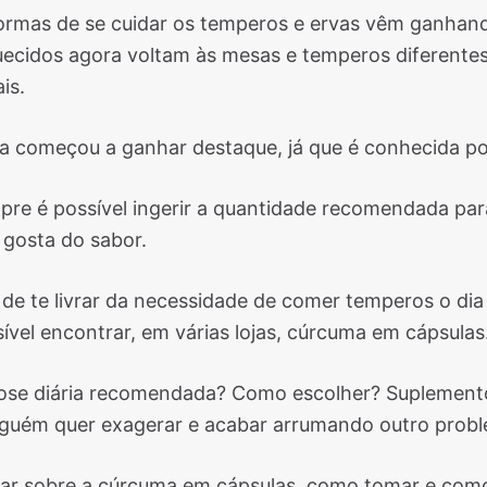
ormas de se cuidar os temperos e ervas vêm ganhand
cidos agora voltam às mesas e temperos diferente
is.
 começou a ganhar destaque, já que é conhecida por
e é possível ingerir a quantidade recomendada para 
 gosta do sabor.
 de te livrar da necessidade de comer temperos o dia
ível encontrar, em várias lojas, cúrcuma em cápsulas
ose diária recomendada? Como escolher? Suplement
inguém quer exagerar e acabar arrumando outro prob
lar sobre a cúrcuma em cápsulas, como tomar e como 