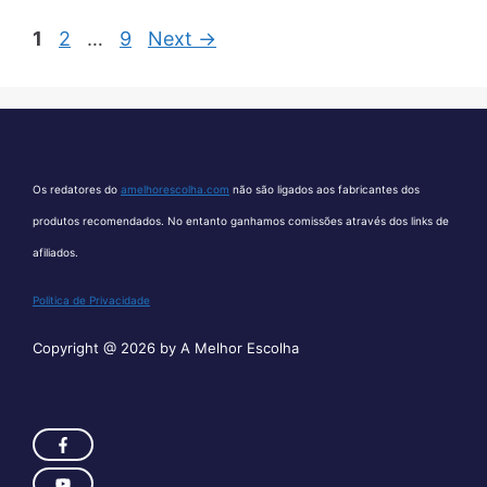
Page
Page
Page
1
2
…
9
Next
→
Os redatores do
amelhorescolha.com
não são ligados aos fabricantes dos
produtos recomendados. No entanto ganhamos comissões através dos links de
afiliados.
Politica de Privacidade
Copyright @ 2026 by A Melhor Escolha